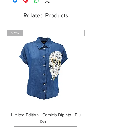
Pagamento con PayPal
Pagamento con contrassegno
Related Products
New
Limited Edition
Limited Edition - Camicia Dipinta - Blu
Limited Edition - T-shi
Denim