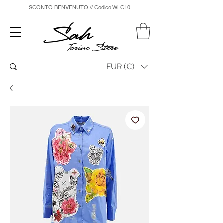
SCONTO BENVENUTO // Codice WLC10
Sah
Torino Store
EUR (€)