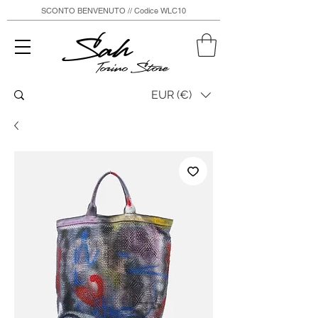
SCONTO BENVENUTO // Codice WLC10
Sah
Torino Store
EUR (€)