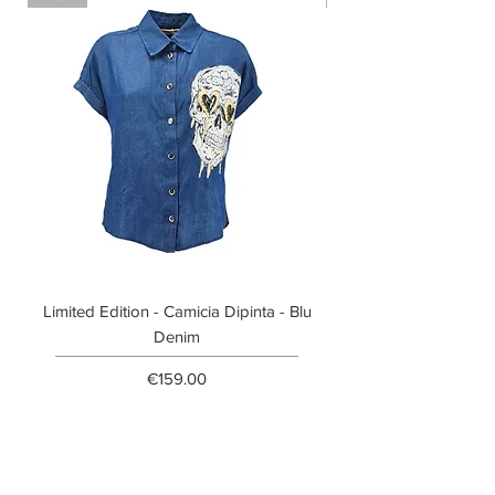
Limited Edition - Camicia Dipinta - Blu
Limited Edition - T-shi
Denim
Price
€159.00