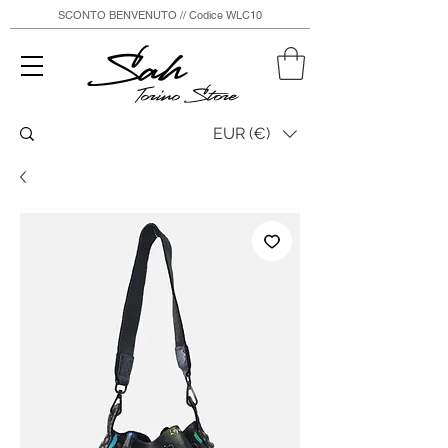
SCONTO BENVENUTO // Codice WLC10
Sah
Torino Store
EUR (€)