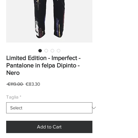
Limited Edition - Imperfect -
Pantalone in felpa Dipinto -
Nero
Regular
Sale
 €119.00 
€83.30
Price
Price
Taglia
*
Add to Cart