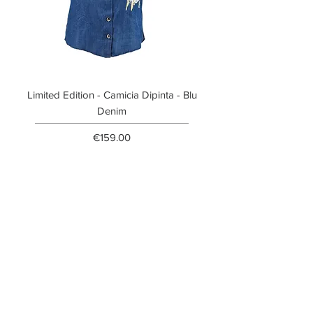
Limited Edition - Camicia Dipinta - Blu
Limited Edition - T-shi
Denim
Price
€159.00