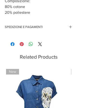
Composizione:
80% cotone
20% poliestere
SPEDIZIONE E PAGAMENTI
Spedizione gratuita per ordini superiori ai 150 euro
Pagamenti sicuri con carte di credito
Pagamento con PayPal
Pagamento con contrassegno
Related Products
New
Limited Edition