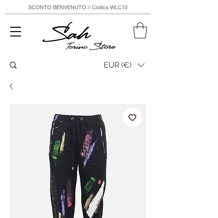
SCONTO BENVENUTO // Codice WLC10
Sah
Torino Store
EUR (€)