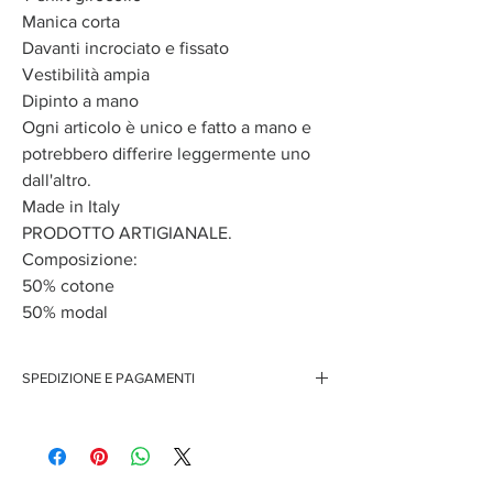
Manica corta
Davanti incrociato e fissato
Vestibilità ampia
Dipinto a mano
Ogni articolo è unico e fatto a mano e
potrebbero differire leggermente uno
dall'altro.
Made in Italy
PRODOTTO ARTIGIANALE.
Composizione:
50% cotone
50% modal
SPEDIZIONE E PAGAMENTI
Spedizione gratuita per ordini superiori ai 150 euro
Pagamenti sicuri con carte di credito
Pagamento con PayPal
Pagamento con contrassegno