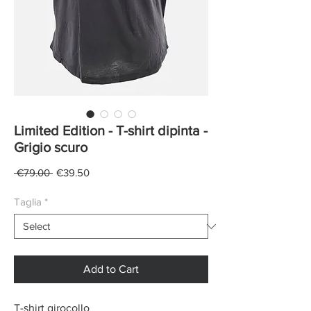
Limited Edition - T-shirt dipinta -
Grigio scuro
Regular
Sale
 €79.00 
€39.50
Price
Price
Taglia
*
Add to Cart
T-shirt girocollo