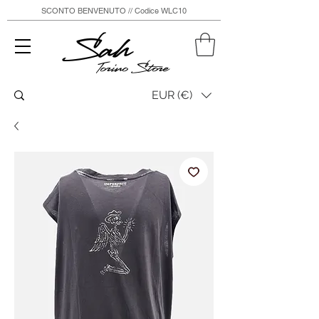
SCONTO BENVENUTO // Codice WLC10
Sah
Torino Store
EUR (€)