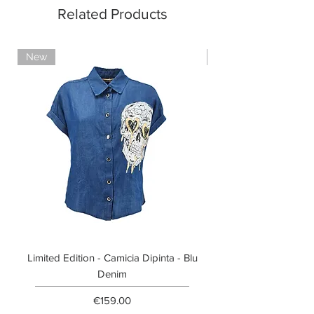
Related Products
New
Limited Edition
Limited Edition - Camicia Dipinta - Blu
Limited Edition - T-shi
Denim
Price
€159.00