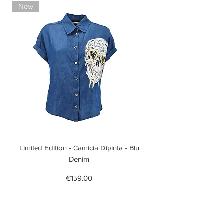
New
Limited Edition
Limited Edition - Camicia Dipinta - Blu
Limited Edition - T-shi
Denim
Price
€159.00