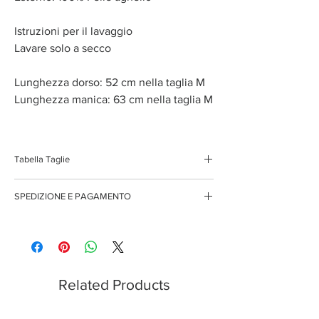
Istruzioni per il lavaggio
Lavare solo a secco
Lunghezza dorso: 52 cm nella taglia M
Lunghezza manica: 63 cm nella taglia M
Tabella Taglie
XS
38/40
SPEDIZIONE E PAGAMENTO
S
40/42
Spedizione gratuita per ordini superiori ai 150 euro
Pagamenti sicuri con carte di credito
Pagamento con PayPal
M
42/44
Pagamento con contrassegno
L
44/46
Related Products