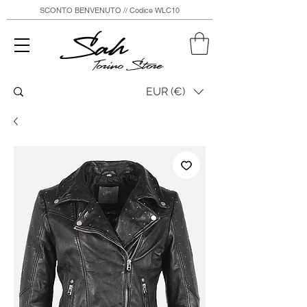
SCONTO BENVENUTO // Codice WLC10
Sah
Torino Store
EUR (€)