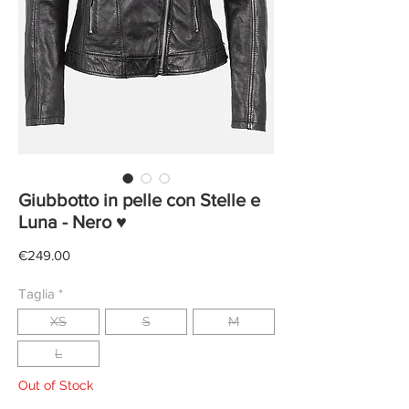
Giubbotto in pelle con Stelle e
Luna - Nero ♥
Price
€249.00
Taglia
*
XS
S
M
L
Out of Stock