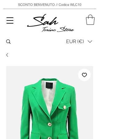
SCONTO BENVENUTO // Codice WLC10
Sah
Torino Store
EUR (€)