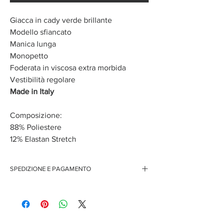
Giacca in cady verde brillante
Modello sfiancato
Manica lunga
Monopetto
Foderata in viscosa extra morbida
Vestibilità regolare
Made in Italy
Composizione:
88% Poliestere
12% Elastan Stretch
SPEDIZIONE E PAGAMENTO
Spedizione gratuita per ordini superiori ai 150 euro
Pagamenti sicuri con carte di credito
Pagamento con PayPal
Pagamento con contrassegno