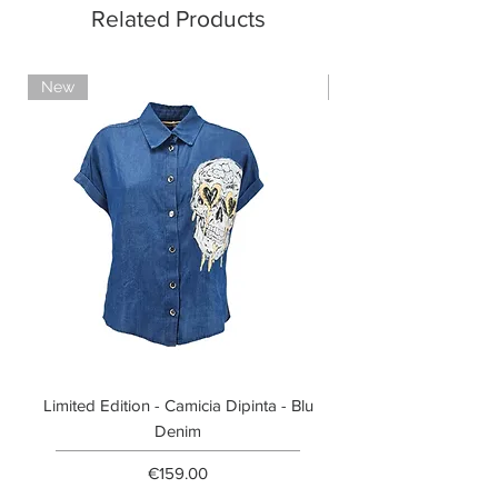
Related Products
New
Limited Edition
Limited Edition - Camicia Dipinta - Blu
Limited Edition - T-shi
Denim
Price
€159.00