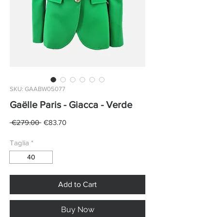
SKU: GAABW05077
Gaëlle Paris - Giacca - Verde
Regular
Sale
 €279.00 
€83.70
Price
Price
Taglia
*
40
Add to Cart
Buy Now