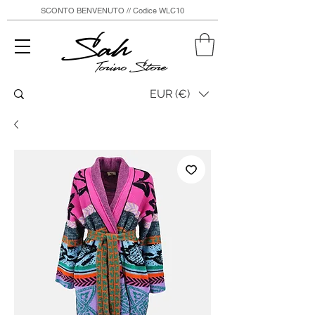
SCONTO BENVENUTO // Codice WLC10
Sah
Torino Store
EUR (€)