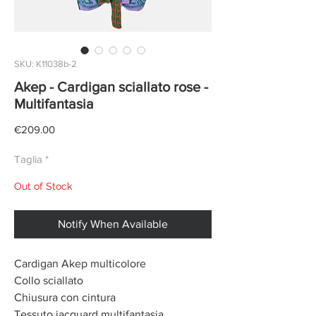
SKU: K11038b-2
Akep - Cardigan sciallato rose -
Multifantasia
Price
€209.00
Taglia
*
Out of Stock
Notify When Available
Cardigan Akep multicolore
Collo sciallato
Chiusura con cintura
Tessuto jacquard multifantasia