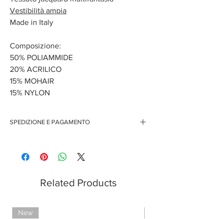
Vestibilità ampia
Made in Italy
Composizione:
50% POLIAMMIDE
20% ACRILICO
15% MOHAIR
15% NYLON
SPEDIZIONE E PAGAMENTO
Spedizione gratuita per ordini superiori ai 150 euro
Pagamenti sicuri con carte di credito
Pagamento con PayPal
Pagamento con contrassegno
Related Products
New
Limited Edition