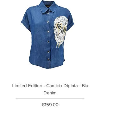
Limited Edition - Camicia Dipinta - Blu
Limited Edition - T-shi
Denim
Price
€159.00