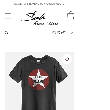
SCONTO BENVENUTO // Codice WLC10
Sah
Torino Store
EUR (€)