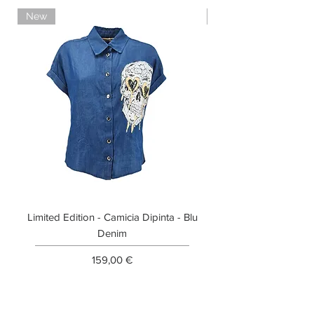
New
Limited Edition
Limited Edition - Camicia Dipinta - Blu
Limited Edition - T-shi
Denim
Prezzo
159,00 €