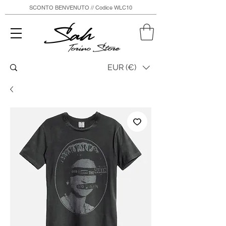
SCONTO BENVENUTO // Codice WLC10
Sah
Torino Store
EUR (€)