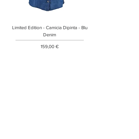
Limited Edition - Camicia Dipinta - Blu
Limited Edition - T-shi
Denim
Prezzo
159,00 €