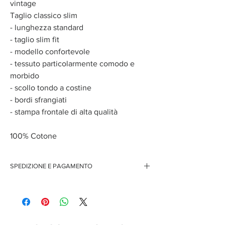
vintage
Taglio classico slim
- lunghezza standard
- taglio slim fit
- modello confortevole
- tessuto particolarmente comodo e
morbido
- scollo tondo a costine
- bordi sfrangiati
- stampa frontale di alta qualità
100% Cotone
SPEDIZIONE E PAGAMENTO
Spedizione gratuita per ordini superiori ai 150 euro
Pagamenti sicuri con carte di credito
Pagamento con PayPal
Pagamento con contrassegno