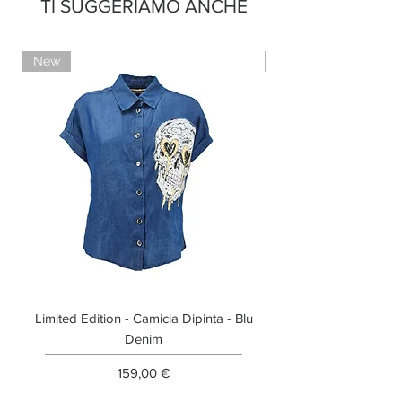
TI SUGGERIAMO ANCHE
New
Limited Edition
Limited Edition - Camicia Dipinta - Blu
Limited Edition - T-shi
Denim
Prezzo
159,00 €