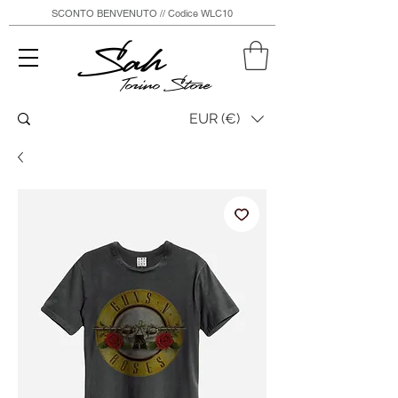
SCONTO BENVENUTO // Codice WLC10
Sah
Torino Store
EUR (€)