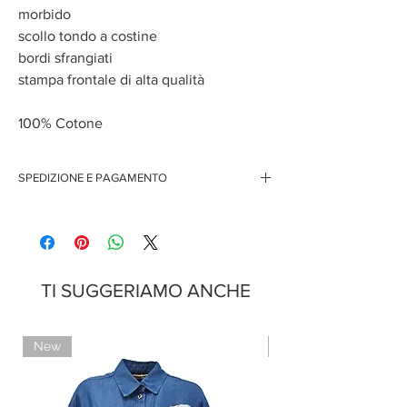
morbido
scollo tondo a costine
bordi sfrangiati
stampa frontale di alta qualità
100% Cotone
SPEDIZIONE E PAGAMENTO
Spedizione gratuita per ordini superiori ai 150 euro
Pagamenti sicuri con carte di credito
Pagamento con PayPal
Pagamento con contrassegno
TI SUGGERIAMO ANCHE
New
Limited Edition