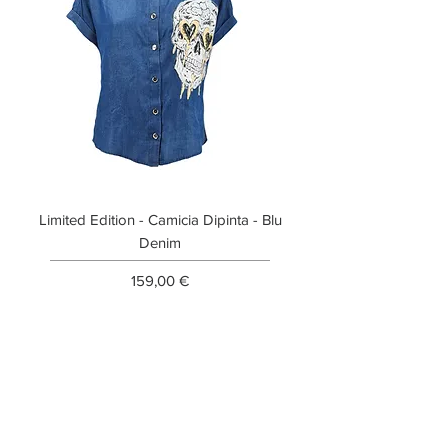
Limited Edition - Camicia Dipinta - Blu
Limited Edition - T-shi
Denim
Prezzo
159,00 €