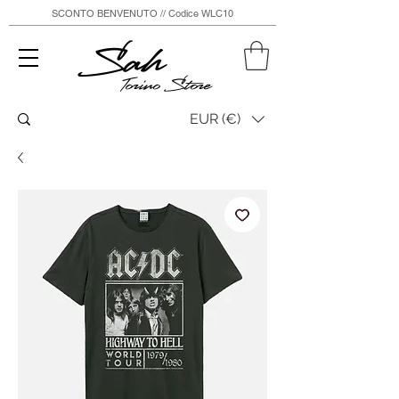
SCONTO BENVENUTO // Codice WLC10
Sah
Torino Store
EUR (€)