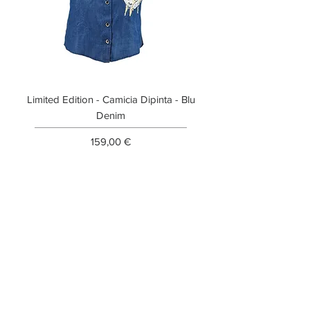
Limited Edition - Camicia Dipinta - Blu
Limited Edition - T-shi
Denim
Prezzo
159,00 €