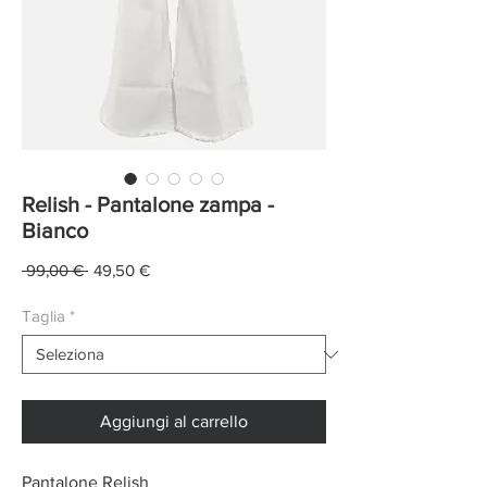
Relish - Pantalone zampa -
Bianco
Prezzo
Prezzo
 99,00 € 
49,50 €
regolare
scontato
Taglia
*
Aggiungi al carrello
Pantalone Relish