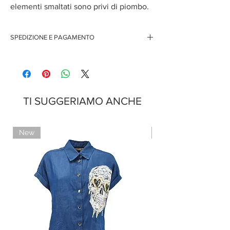
elementi smaltati sono privi di piombo.
SPEDIZIONE E PAGAMENTO
Spedizione gratuita per ordini superiori ai 150 euro
Pagamenti sicuri con carte di credito
Pagamento con PayPal
Pagamento con contrassegno
TI SUGGERIAMO ANCHE
New
Limited Edition