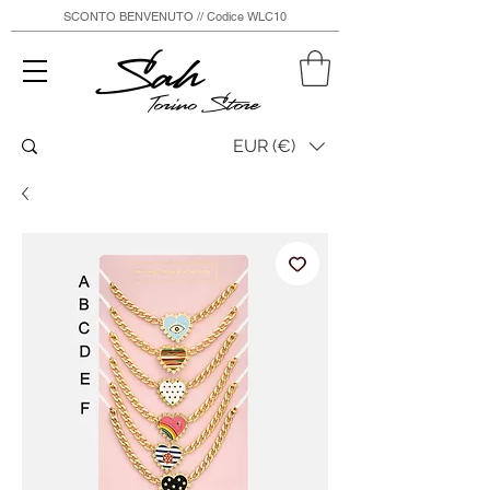
SCONTO BENVENUTO // Codice WLC10
Sah
Torino Store
EUR (€)