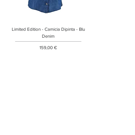
Limited Edition - Camicia Dipinta - Blu
Limited Edition - T-shi
Denim
Prezzo
159,00 €