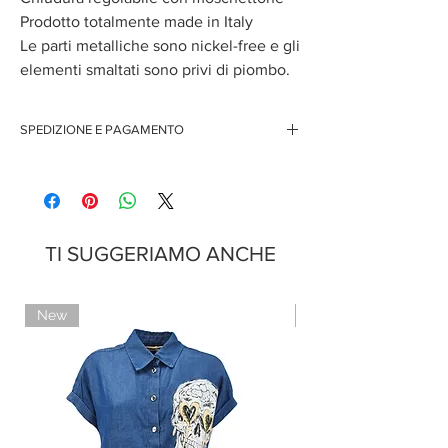
Prodotto totalmente made in Italy
Le parti metalliche sono nickel-free e gli
elementi smaltati sono privi di piombo.
SPEDIZIONE E PAGAMENTO
Spedizione gratuita per ordini superiori ai 150 euro
Pagamenti sicuri con carte di credito
Pagamento con PayPal
Pagamento con contrassegno
TI SUGGERIAMO ANCHE
New
Limited Edition