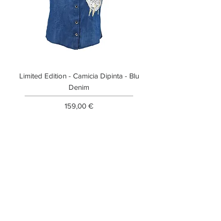
Limited Edition - Camicia Dipinta - Blu
Limited Edition - T-shi
Denim
Prezzo
159,00 €