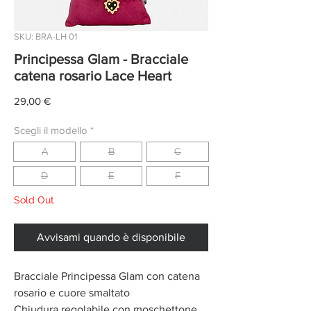
SKU: BRA-LH 01
Principessa Glam - Bracciale
catena rosario Lace Heart
Prezzo
29,00 €
Scegli il modello
*
A
B
C
D
E
F
Sold Out
Avvisami quando è disponibile
Bracciale Principessa Glam con catena
rosario e cuore smaltato
Chiudura regolabile con moschettone