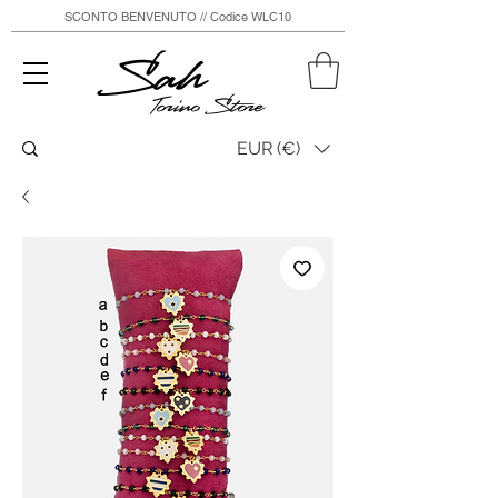
SCONTO BENVENUTO // Codice WLC10
Sah
Torino Store
EUR (€)