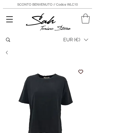
SCONTO BENVENUTO // Codice WLC10
Sah
Torino Store
EUR (€)