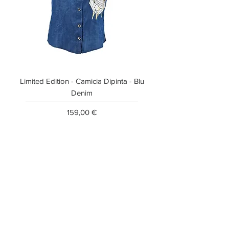
Limited Edition - Camicia Dipinta - Blu
Limited Edition - T-shi
Denim
Prezzo
159,00 €