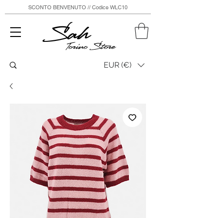
SCONTO BENVENUTO // Codice WLC10
Sah
Torino Store
EUR (€)