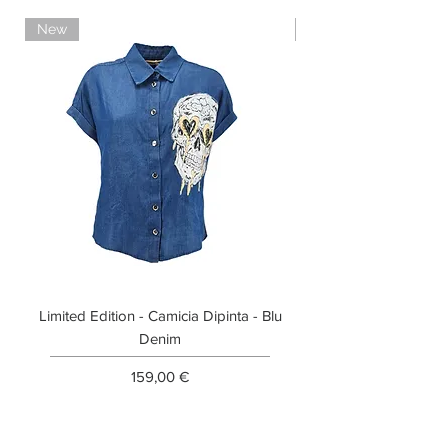
New
Limited Edition
Limited Edition - Camicia Dipinta - Blu
Limited Edition - T-shi
Denim
Prezzo
159,00 €