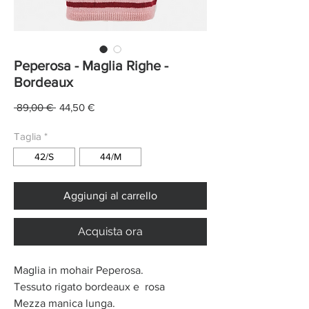
Peperosa - Maglia Righe -
Bordeaux
Prezzo
Prezzo
 89,00 € 
44,50 €
regolare
scontato
Taglia
*
42/S
44/M
Aggiungi al carrello
Acquista ora
Maglia in mohair Peperosa.
Tessuto rigato bordeaux e rosa
Mezza manica lunga.