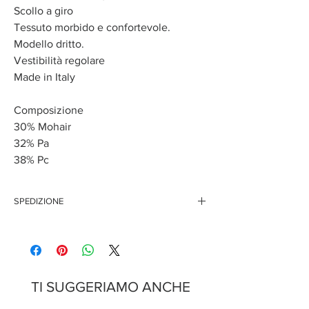
Scollo a giro
Tessuto morbido e confortevole.
Modello dritto.
Vestibilità regolare
Made in Italy
Composizione
30% Mohair
32% Pa
38% Pc
SPEDIZIONE
Questo articolo è disponibile solo per l'acquisto on
line, pertanto i tempi di spedizione potrebbero
variare.
TI SUGGERIAMO ANCHE