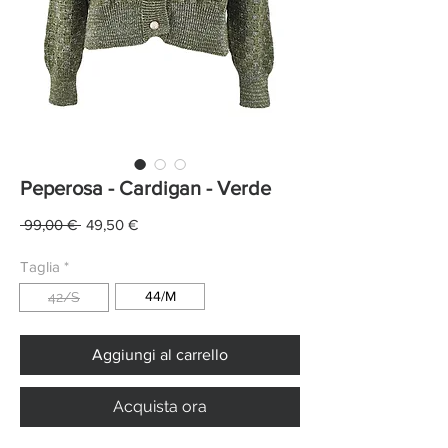
Peperosa - Cardigan - Verde
Prezzo
Prezzo
 99,00 € 
49,50 €
regolare
scontato
Taglia
*
44/M
42/S
Aggiungi al carrello
Acquista ora