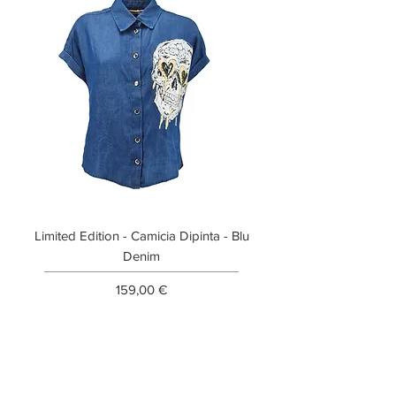
Limited Edition - Camicia Dipinta - Blu
Limited Edition - T-shi
Denim
Prezzo
159,00 €