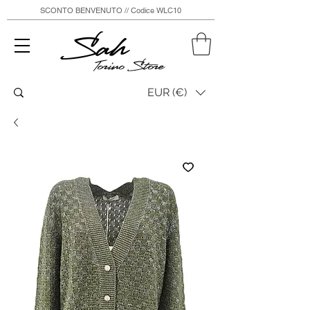
SCONTO BENVENUTO // Codice WLC10
Sah
Torino Store
EUR (€)