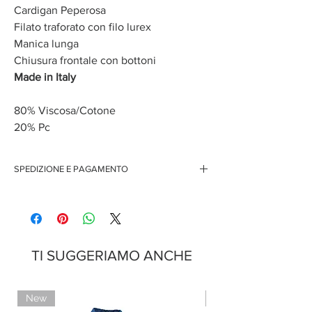
Cardigan Peperosa
Filato traforato con filo lurex
Manica lunga
Chiusura frontale con bottoni
Made in Italy
80% Viscosa/Cotone
20% Pc
SPEDIZIONE E PAGAMENTO
Spedizione gratuita per ordini superiori ai 150 euro
Pagamenti sicuri con carte di credito
Pagamento con PayPal
Pagamento con contrassegno
TI SUGGERIAMO ANCHE
New
Limited Edition