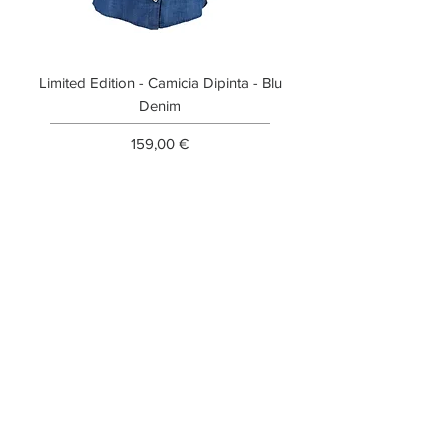
Limited Edition - Camicia Dipinta - Blu
Limited Edition - T-shi
Denim
Prezzo
159,00 €