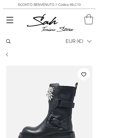
SCONTO BENVENUTO // Codice WLC10
Sah
Torino Store
EUR (€)