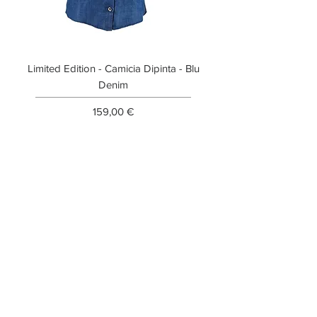
Limited Edition - Camicia Dipinta - Blu
Limited Edition - T-shi
Denim
Prezzo
159,00 €