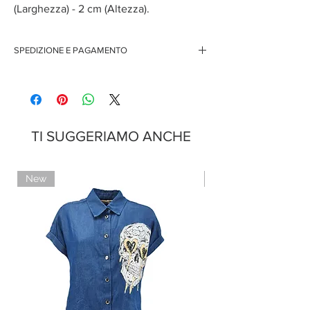
(Larghezza) - 2 cm (Altezza).
SPEDIZIONE E PAGAMENTO
Spedizione gratuita per ordini superiori ai 150 euro
Pagamenti sicuri con carte di credito
Pagamento con PayPal
Pagamento con contrassegno
TI SUGGERIAMO ANCHE
New
Limited Edition