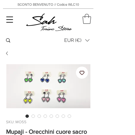
SCONTO BENVENUTO // Codice WLC10
Sah
Torino Store
EUR (€)
SKU: MO55
Mupaji - Orecchini cuore sacro