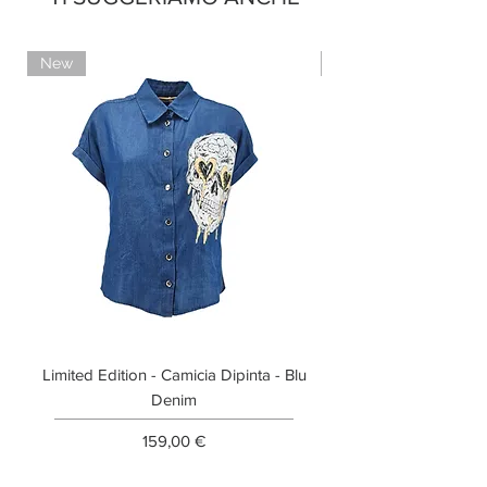
New
Limited Edition
Limited Edition - Camicia Dipinta - Blu
Limited Edition - T-shi
Denim
Prezzo
159,00 €