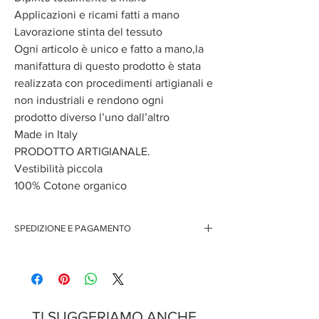
Applicazioni e ricami fatti a mano
Lavorazione stinta del tessuto
Ogni articolo è unico e fatto a mano,la
manifattura di questo prodotto è stata
realizzata con procedimenti artigianali e
non industriali e rendono ogni
prodotto diverso l’uno dall’altro
Made in Italy
PRODOTTO ARTIGIANALE.
Vestibilità piccola
100% Cotone organico
SPEDIZIONE E PAGAMENTO
Spedizione gratuita per ordini superiori ai 150 euro
Pagamenti sicuri con carte di credito
Pagamento con PayPal
Pagamento con contrassegno
TI SUGGERIAMO ANCHE