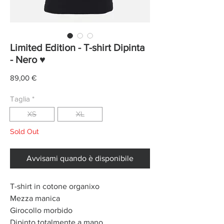
Limited Edition - T-shirt Dipinta
- Nero ♥
Prezzo
89,00 €
Taglia
*
XS
XL
Sold Out
Avvisami quando è disponibile
T-shirt in cotone organixo
Mezza manica
Girocollo morbido
Dipinto totalmente a mano