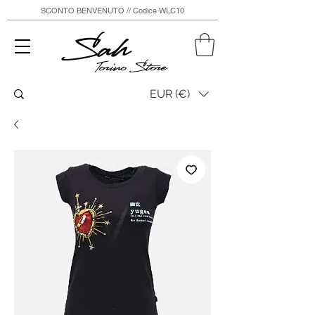
SCONTO BENVENUTO // Codice WLC10
Sah
Torino Store
EUR (€)