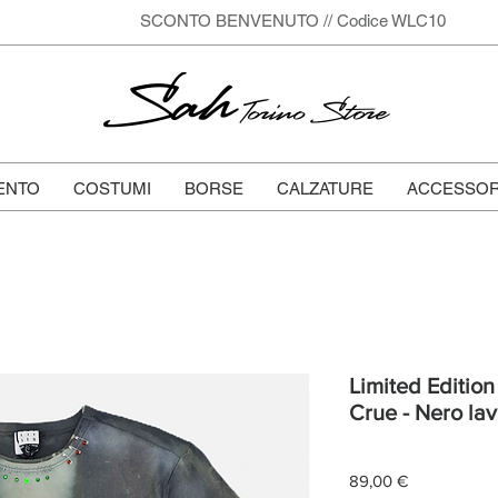
SCONTO BENVENUTO // Codice WLC10
Sah
Torino Store
ENTO
COSTUMI
BORSE
CALZATURE
ACCESSOR
Limited Edition 
Crue - Nero lav
Prezzo
89,00 €