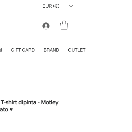
EUR (€)
I
GIFT CARD
BRAND
OUTLET
T-shirt dipinta - Motley
ato ♥