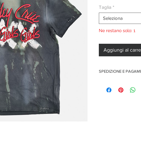
Taglia
*
Seleziona
Ne restano solo: 1
Aggiungi al carre
SPEDIZIONE E PAGA
Spedizione gratuita per o
Pagamenti sicuri con car
Pagamento con PayPal
Pagamento con contra