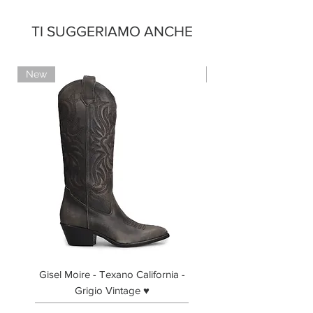
Pagamento con contrassegno
TI SUGGERIAMO ANCHE
New
New
Gisel Moire - Texano California -
Gisel Moire - Anfibi
Grigio Vintage ♥