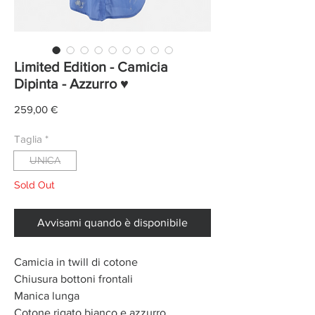
Limited Edition - Camicia
Dipinta - Azzurro ♥
Prezzo
259,00 €
Taglia
*
UNICA
Sold Out
Avvisami quando è disponibile
Camicia in twill di cotone
Chiusura bottoni frontali
Manica lunga
Cotone rigato bianco e azzurro