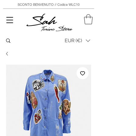
SCONTO BENVENUTO // Codice WLC10
Sah
Torino Store
EUR (€)