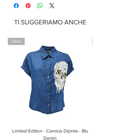
Pagamenti sicuri con carte di credito
Pagamento con PayPal
Pagamento con contrassegno
TI SUGGERIAMO ANCHE
New
Limited Edition
Limited Edition - Camicia Dipinta - Blu
Limited Edition - T-shi
Denim