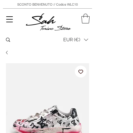
SCONTO BENVENUTO // Codice WLC10
Sah
Torino Store
EUR (€)