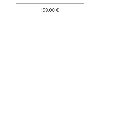
Prezzo
159,00 €