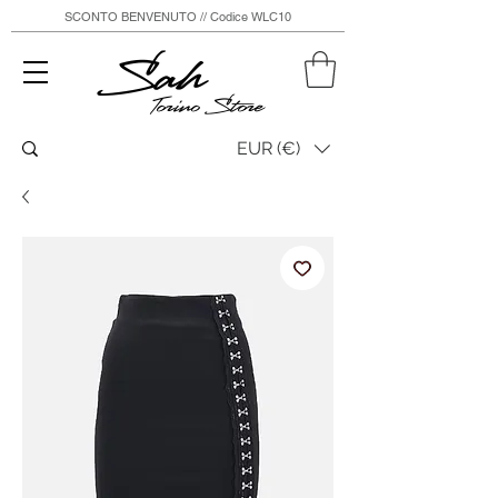
SCONTO BENVENUTO // Codice WLC10
Sah
Torino Store
EUR (€)