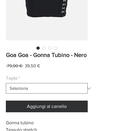
Goa Goa - Gonna Tubino - Nero
Prezzo
Prezzo
 79,00 € 
39,50 €
regolare
scontato
Taglia
*
Aggiungi al carrello
Gonna tubino
Tessuto stretch