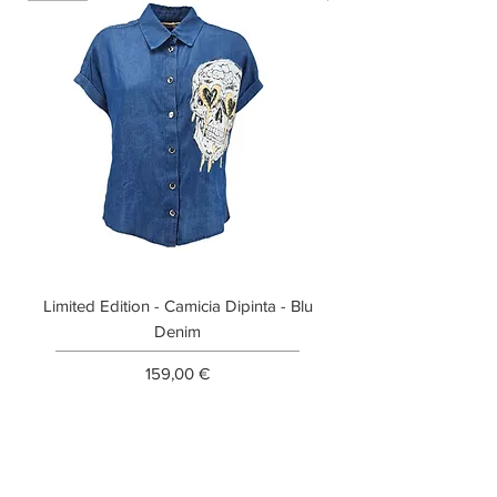
Limited Edition - Camicia Dipinta - Blu
Limited Edition - T-shi
Denim
Prezzo
159,00 €