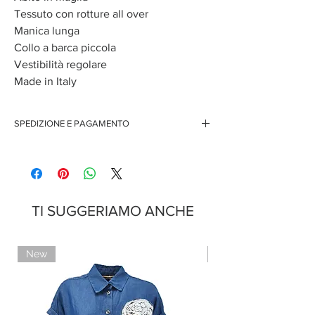
Tessuto con rotture all over
Manica lunga
Collo a barca piccola
Vestibilità regolare
Made in Italy
SPEDIZIONE E PAGAMENTO
Spedizione gratuita per ordini superiori ai 150 euro
Pagamenti sicuri con carte di credito
Pagamento con PayPal
Pagamento con contrassegno
TI SUGGERIAMO ANCHE
New
Limited Edition