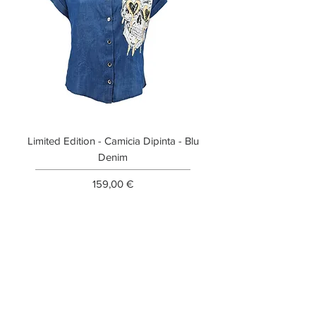
Limited Edition - Camicia Dipinta - Blu
Limited Edition - T-shi
Denim
Prezzo
159,00 €