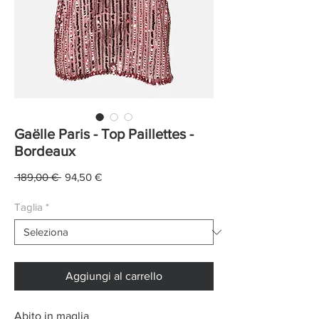
Gaëlle Paris - Top Paillettes -
Bordeaux
Prezzo
Prezzo
 189,00 € 
94,50 €
regolare
scontato
Taglia
*
Aggiungi al carrello
Abito in maglia