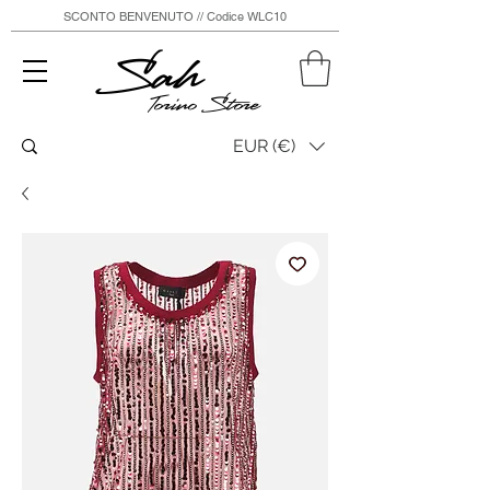
SCONTO BENVENUTO // Codice WLC10
Sah
Torino Store
EUR (€)