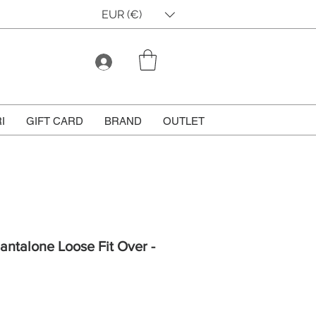
EUR (€)
I
GIFT CARD
BRAND
OUTLET
Pantalone Loose Fit Over -
Prezzo