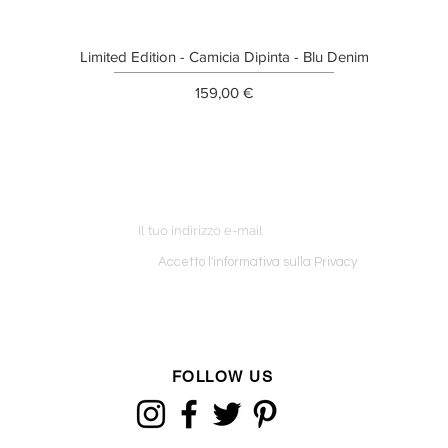
Limited Edition - Camicia Dipinta - Blu Denim
Prezzo
159,00 €
ETTER
o ordine
Accetto l'informativa sulla Privacy
FOLLOW US