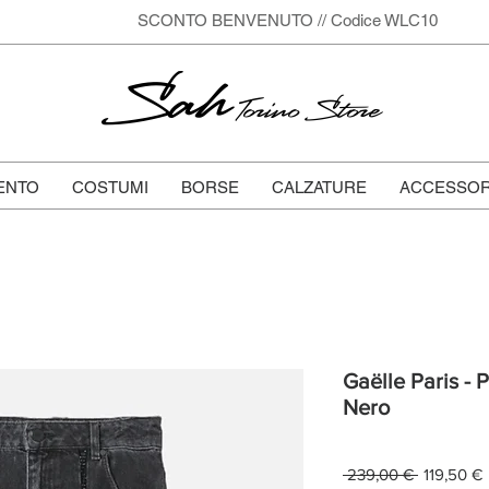
SCONTO BENVENUTO // Codice WLC10
Sah
Torino Store
ENTO
COSTUMI
BORSE
CALZATURE
ACCESSOR
Gaëlle Paris - 
Nero
Prezzo
 239,00 € 
119,50 €