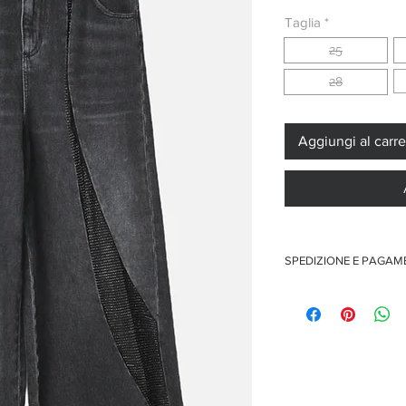
regolare
s
Taglia
*
25
28
Aggiungi al carre
SPEDIZIONE E PAGA
Spedizione gratuita per 
Pagamenti sicuri con car
Pagamento con PayPal
Pagamento con contra