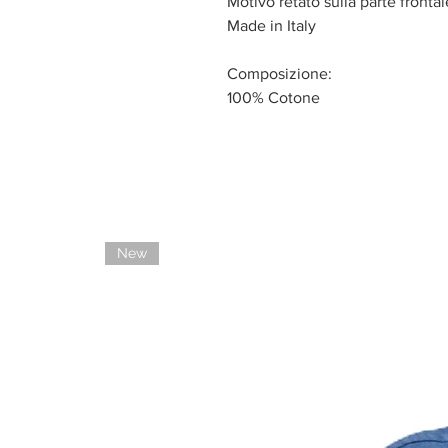
Motivo retato sulla parte frontal
Made in Italy
Composizione:
100% Cotone
New