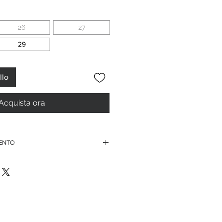
contato
26
27
29
llo
Acquista ora
MENTO
ordini superiori ai 150 euro
te di credito
ssegno