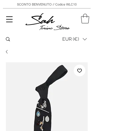
SCONTO BENVENUTO // Codice WLC10
Sah
Torino Store
EUR (€)