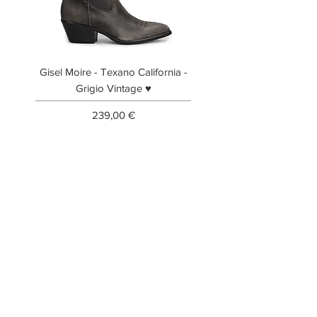
Gisel Moire - Texano California -
Gisel Moire - Anfibi
Grigio Vintage ♥
Prezzo
239,00 €