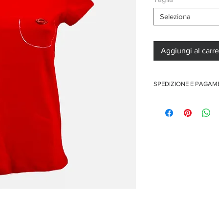
Seleziona
Aggiungi al carre
SPEDIZIONE E PAGA
Spedizione gratuita per o
Pagamenti sicuri con car
Pagamento con PayPal
Pagamento con contra