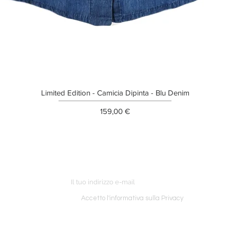
Limited Edition - Camicia Dipinta - Blu Denim
Prezzo
159,00 €
ETTER
o ordine
Accetto l'informativa sulla Privacy