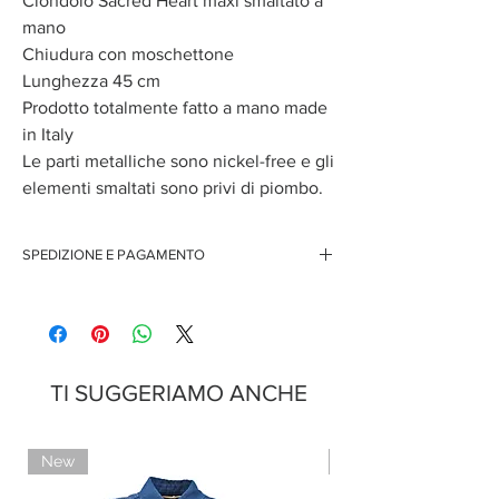
Ciondolo Sacred Heart maxi smaltato a
mano
Chiudura con moschettone
Lunghezza 45 cm
Prodotto totalmente fatto a mano made
in Italy
Le parti metalliche sono nickel-free e gli
elementi smaltati sono privi di piombo.
SPEDIZIONE E PAGAMENTO
Spedizione gratuita per ordini superiori ai 150 euro
Pagamenti sicuri con carte di credito
Pagamento con PayPal
Pagamento con contrassegno
TI SUGGERIAMO ANCHE
New
Limited Edition