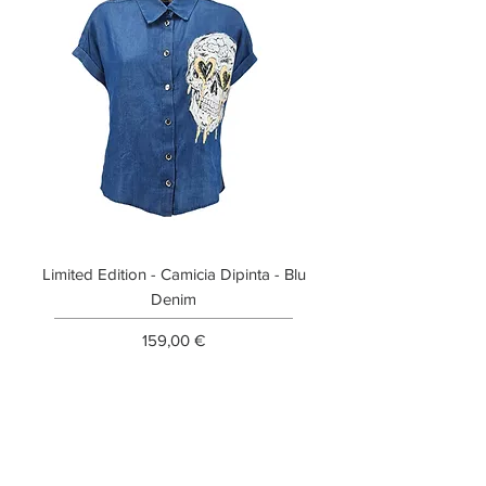
Limited Edition - Camicia Dipinta - Blu
Limited Edition - T-shi
Denim
Prezzo
159,00 €