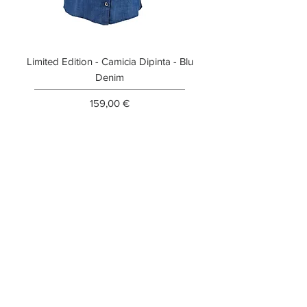
Limited Edition - Camicia Dipinta - Blu
Limited Edition - T-shi
Denim
Prezzo
159,00 €