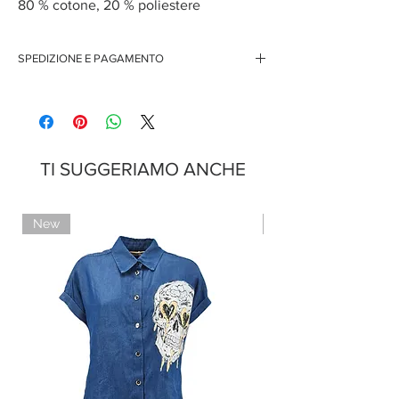
80 % cotone, 20 % poliestere
SPEDIZIONE E PAGAMENTO
Spedizione gratuita per ordini superiori ai 150 euro
Pagamenti sicuri con carte di credito
Pagamento con PayPal
Pagamento con contrassegno
TI SUGGERIAMO ANCHE
New
Limited Edition