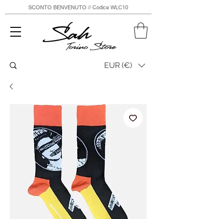
SCONTO BENVENUTO // Codice WLC10
Sah
Torino Store
EUR (€)