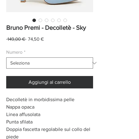
Bruno Premi - Decolletè - Sky
Prezzo
Prezzo
 149,00 € 
74,50 €
regolare
scontato
Numero
*
Aggiungi al carrello
Decolletè in morbidissima pelle
Nappa opaca
Linea affusolata
Punta sfilata
Doppia fascetta regolabile sul collo del
piede