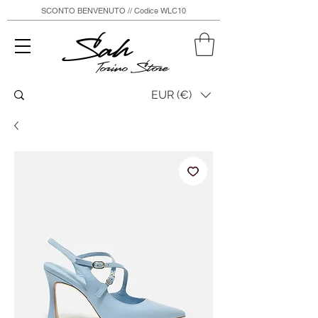
SCONTO BENVENUTO // Codice WLC10
Sah
Torino Store
EUR (€)