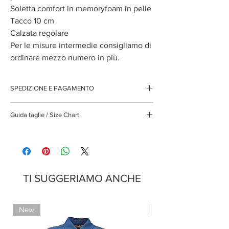
Soletta comfort in memoryfoam in pelle
Tacco 10 cm
Calzata regolare
Per le misure intermedie consigliamo di
ordinare mezzo numero in più.
SPEDIZIONE E PAGAMENTO
Spedizione gratuita per ordini superiori ai 150 euro
Guida taglie / Size Chart
Pagamenti sicuri con carte di credito
Pagamento con PayPal
Pagamento con contrassegno
IT
EU
US
UK
cm
35
35
5
2,5
22,38
TI SUGGERIAMO ANCHE
36
36
6
3,5
23,04
37
37
6,5
4
23,70
New
Limited Edition
38
38
7,5
5
24,36