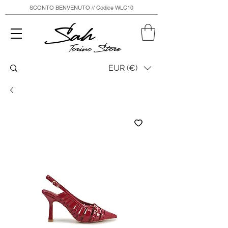
SCONTO BENVENUTO // Codice WLC10
Sah
Torino Store
EUR (€)