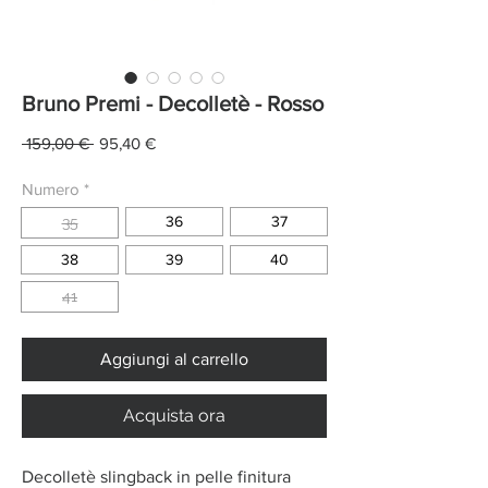
Bruno Premi - Decolletè - Rosso
Prezzo
Prezzo
 159,00 € 
95,40 €
regolare
scontato
Numero
*
36
37
35
38
39
40
41
Aggiungi al carrello
Acquista ora
Decolletè slingback in pelle finitura