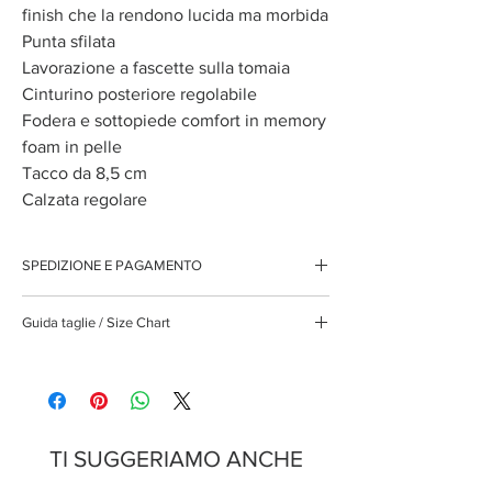
finish che la rendono lucida ma morbida
Punta sfilata
Lavorazione a fascette sulla tomaia
Cinturino posteriore regolabile
Fodera e sottopiede comfort in memory
foam in pelle
Tacco da 8,5 cm
Calzata regolare
SPEDIZIONE E PAGAMENTO
Spedizione gratuita per ordini superiori ai 150 euro
Guida taglie / Size Chart
Pagamenti sicuri con carte di credito
Pagamento con PayPal
Pagamento con contrassegno
IT
EU
US
UK
cm
35
35
5
2,5
22,38
TI SUGGERIAMO ANCHE
36
36
6
3,5
23,04