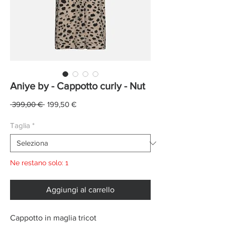
Aniye by - Cappotto curly - Nut
Prezzo
Prezzo
 399,00 € 
199,50 €
regolare
scontato
Taglia
*
Ne restano solo: 1
Aggiungi al carrello
Cappotto in maglia tricot