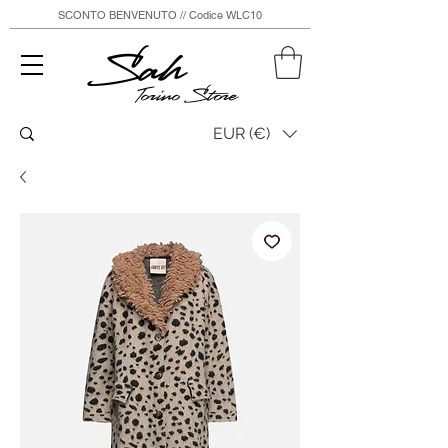
SCONTO BENVENUTO // Codice WLC10
Sah
Torino Store
EUR (€)