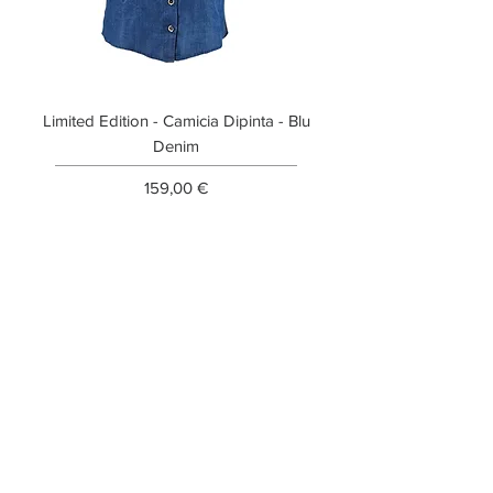
Limited Edition - Camicia Dipinta - Blu
Limited Edition - T-shi
Denim
Prezzo
159,00 €