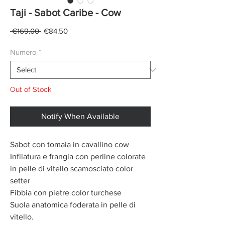
Taji - Sabot Caribe - Cow
Regular
Sale
 €169.00 
€84.50
Price
Price
Numero
*
Out of Stock
Notify When Available
Sabot con tomaia in cavallino cow
Infilatura e frangia con perline colorate
in pelle di vitello scamosciato color
setter
Fibbia con pietre color turchese
Suola anatomica foderata in pelle di
vitello.