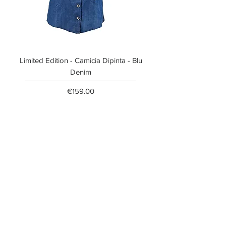
41
26,4
Limited Edition - Camicia Dipinta - Blu
Limited Edition - T-shi
Denim
Price
€159.00