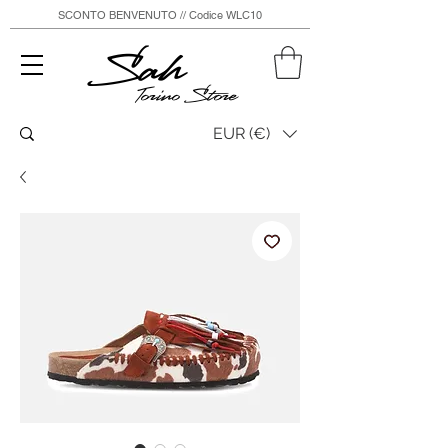
SCONTO BENVENUTO // Codice WLC10
Sah
Torino Store
EUR (€)