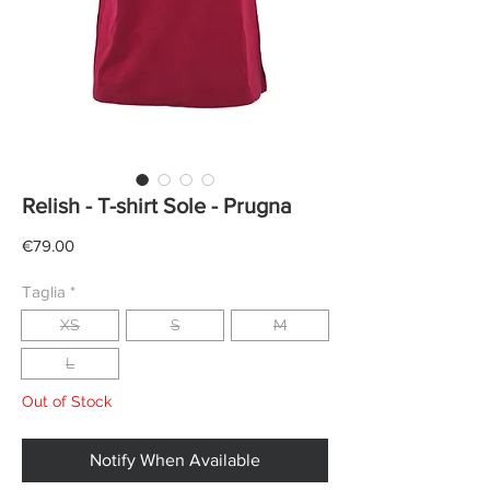
Relish - T-shirt Sole - Prugna
Price
€79.00
Taglia
*
XS
S
M
L
Out of Stock
Notify When Available