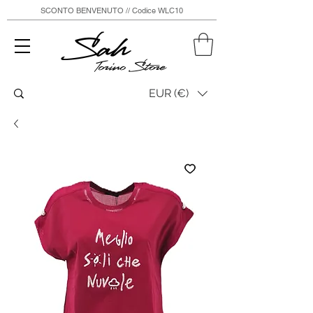
SCONTO BENVENUTO // Codice WLC10
Sah
Torino Store
EUR (€)