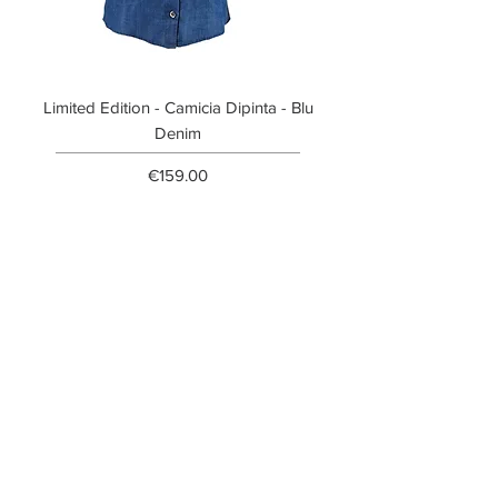
Limited Edition - Camicia Dipinta - Blu
Limited Edition - T-shi
Denim
Price
€159.00