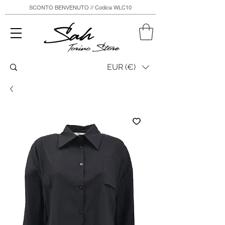
SCONTO BENVENUTO // Codice WLC10
Sah
Torino Store
EUR (€)