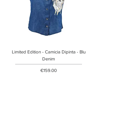
Limited Edition - Camicia Dipinta - Blu
Limited Edition - T-shi
Denim
Price
€159.00