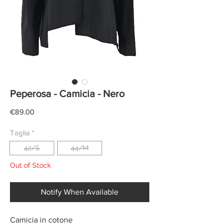
Peperosa - Camicia - Nero
Price
€89.00
Taglia
*
42/S
44/M
Out of Stock
Notify When Available
Camicia in cotone