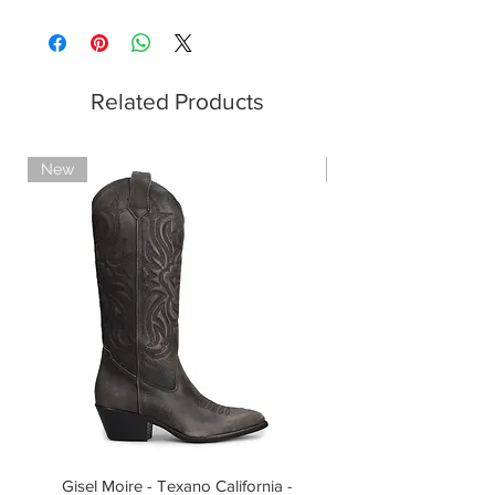
Related Products
New
New
Gisel Moire - Texano California -
Gisel Moire - Anfibi