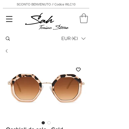
SCONTO BENVENUTO // Codice WLC10
Sah
Torino Store
EUR (€)