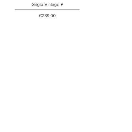
Grigio Vintage ♥
Price
€239.00