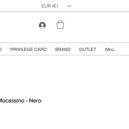
EUR (€)
D
PRIVILEGE CARD
BRAND
OUTLET
Altro...
Mocassino - Nero
le
ce