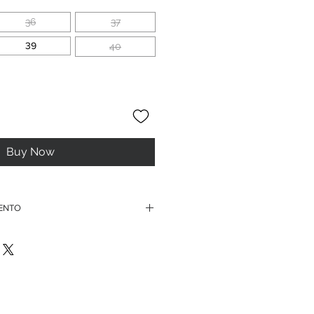
36
37
39
40
Buy Now
MENTO
rdini superiori ai 150 euro
te di credito
ssegno