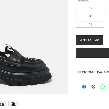
Numero
*
35
38
41
Add to Cart
SPEDIZIONE E PAGA
Spedizione gratuita per o
Pagamenti sicuri con car
Pagamento con PayPal
Pagamento con contra