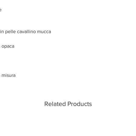
le
 in pelle cavallino mucca
a opaca
a misura
Related Products