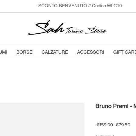
SCONTO BENVENUTO // Codice WLC10
Sah
Torino Store
UMI
BORSE
CALZATURE
ACCESSORI
GIFT CAR
Bruno Premi - 
Regular
Sa
 €159.00 
€79.50
Price
Pri