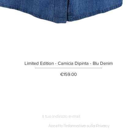
Limited Edition - Camicia Dipinta - Blu Denim
Price
€159.00
ETTER
o ordine
Accetto l'informativa sulla Privacy