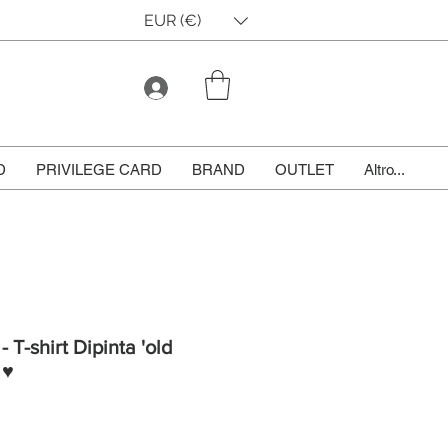
EUR (€)
D
PRIVILEGE CARD
BRAND
OUTLET
Altro...
- T-shirt Dipinta 'old
 ♥