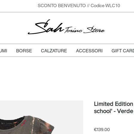
SCONTO BENVENUTO // Codice WLC10
Sah
Torino Store
UMI
BORSE
CALZATURE
ACCESSORI
GIFT CAR
Limited Edition 
school' - Verde
Price
€139.00