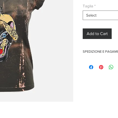
Taglia
*
Select
Add to Cart
SPEDIZIONE E PAGA
Spedizione gratuita per o
Pagamenti sicuri con car
Pagamento con PayPal
Pagamento con contra