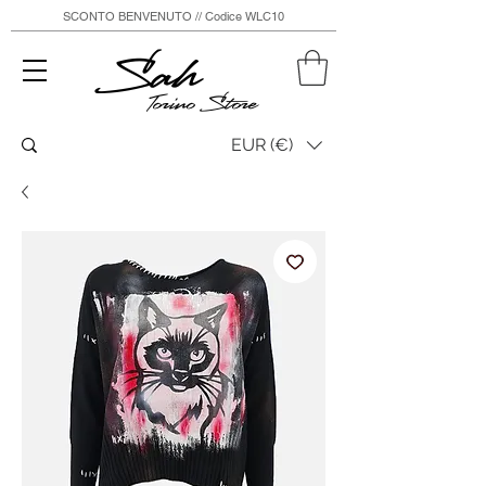
SCONTO BENVENUTO // Codice WLC10
Sah
Torino Store
EUR (€)