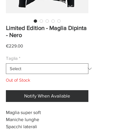
Limited Edition - Maglia Dipinta
- Nero
Price
€229.00
Taglia
*
Out of Stock
Notify When Available
Maglia super soft
Maniche lunghe
Spacchi laterali