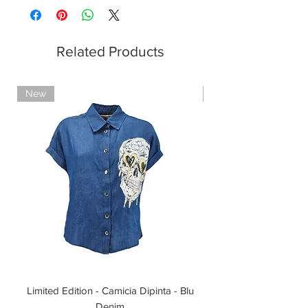
Related Products
New
Limited Edition
Limited Edition - Camicia Dipinta - Blu
Limited Edition - T-shi
Denim