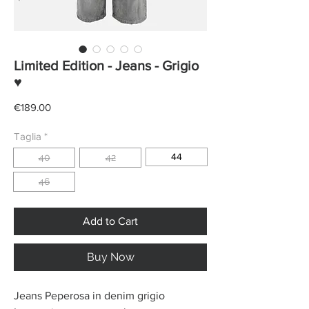
Limited Edition - Jeans - Grigio
♥
Price
€189.00
Taglia
*
44
40
42
46
Add to Cart
Buy Now
Jeans Peperosa in denim grigio