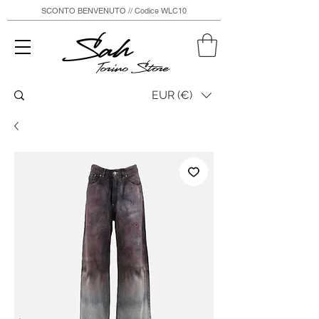
SCONTO BENVENUTO // Codice WLC10
Sah
Torino Store
EUR (€)