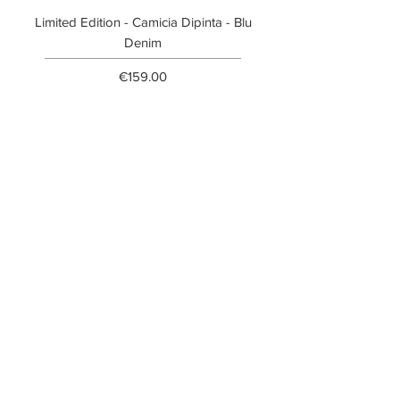
Limited Edition - Camicia Dipinta - Blu
Limited Edition - T-shi
Denim
Price
€159.00