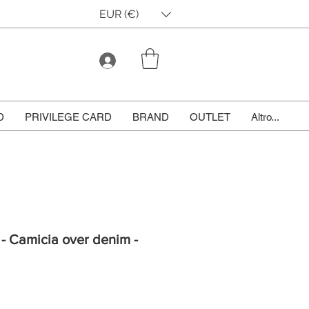
EUR (€)
D
PRIVILEGE CARD
BRAND
OUTLET
Altro...
 - Camicia over denim -