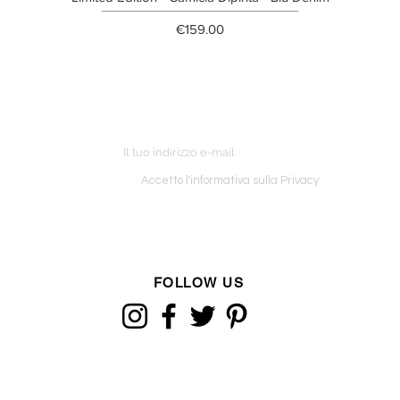
Price
€159.00
ETTER
o ordine
Accetto l'informativa sulla Privacy
FOLLOW US