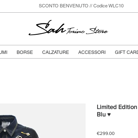
SCONTO BENVENUTO // Codice WLC10
Sah
Torino Store
UMI
BORSE
CALZATURE
ACCESSORI
GIFT CAR
Limited Edition
Blu ♥
Price
€299.00