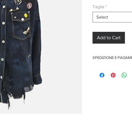
Taglia
*
Select
Add to Cart
SPEDIZIONE E PAGA
Spedizione gratuita per o
Pagamenti sicuri con car
Pagamento con PayPal
Pagamento con contra