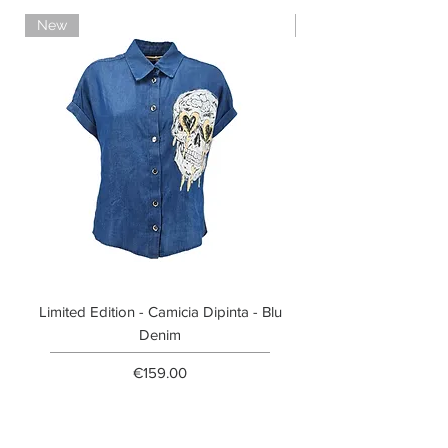
Pagamento con contrassegno
New
Limited Edition
Limited Edition - Camicia Dipinta - Blu
Limited Edition - T-shi
Denim
Price
€159.00