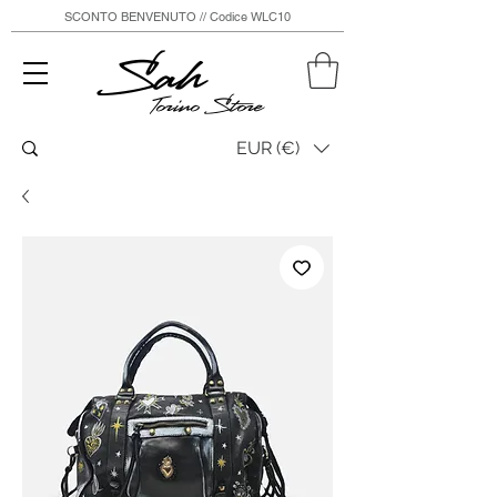
SCONTO BENVENUTO // Codice WLC10
Sah
Torino Store
EUR (€)