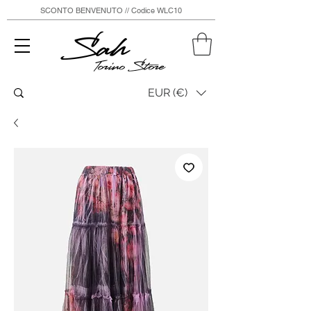
SCONTO BENVENUTO // Codice WLC10
Sah
Torino Store
EUR (€)