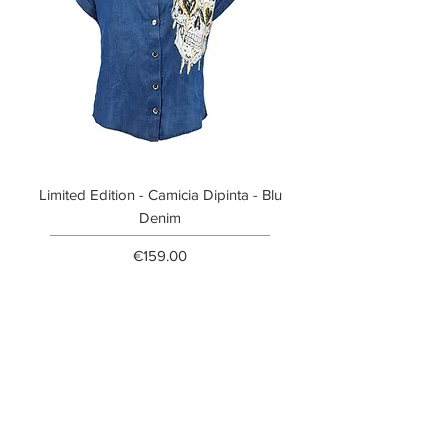
Limited Edition - Camicia Dipinta - Blu
Limited Edition - T-shi
Denim
Price
€159.00