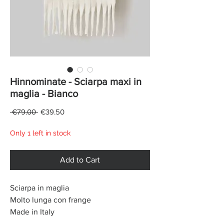
Hinnominate - Sciarpa maxi in
maglia - Bianco
Regular
Sale
 €79.00 
€39.50
Price
Price
Only 1 left in stock
Add to Cart
Sciarpa in maglia
Molto lunga con frange
Made in Italy