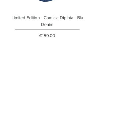
Limited Edition - Camicia Dipinta - Blu
Limited Edition - T-shi
Denim
Price
€159.00