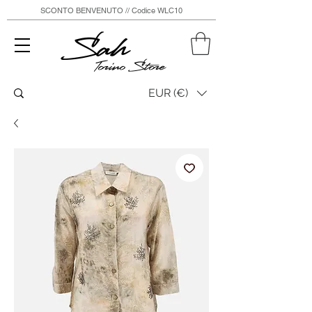
SCONTO BENVENUTO // Codice WLC10
Sah
Torino Store
EUR (€)