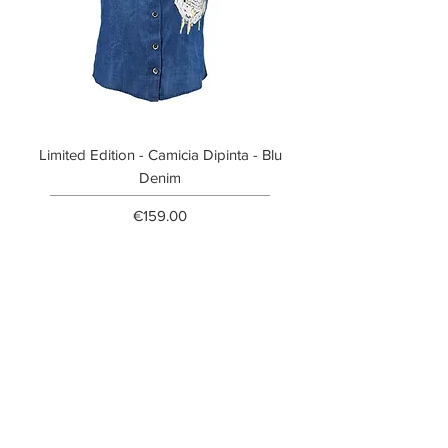
Limited Edition - Camicia Dipinta - Blu
Limited Edition - T-shi
Denim
Price
€159.00