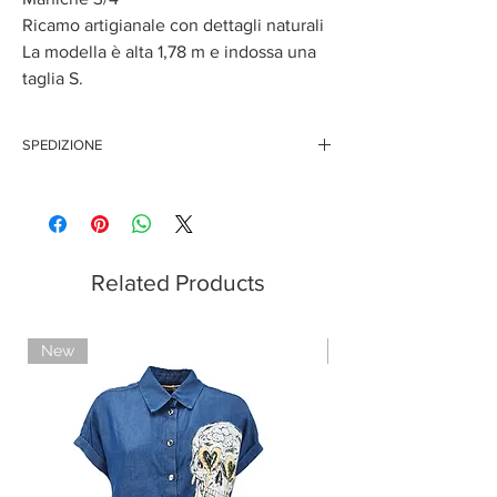
Ricamo artigianale con dettagli naturali
La modella è alta 1,78 m e indossa una
taglia S.
SPEDIZIONE
Questo articolo è disponibile solo per l'acquisto on
line, pertanto i tempi di spedizione potrebbero
variare.
Related Products
New
Limited Edition