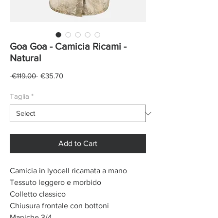
Goa Goa - Camicia Ricami -
Natural
Regular
Sale
 €119.00 
€35.70
Price
Price
Taglia
*
Add to Cart
Camicia in lyocell ricamata a mano
Tessuto leggero e morbido
Colletto classico
Chiusura frontale con bottoni
Maniche 3/4