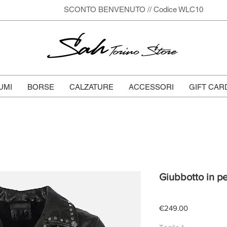
SCONTO BENVENUTO // Codice WLC10
Sah
Torino Store
UMI
BORSE
CALZATURE
ACCESSORI
GIFT CAR
Giubbotto in pe
Price
€249.00