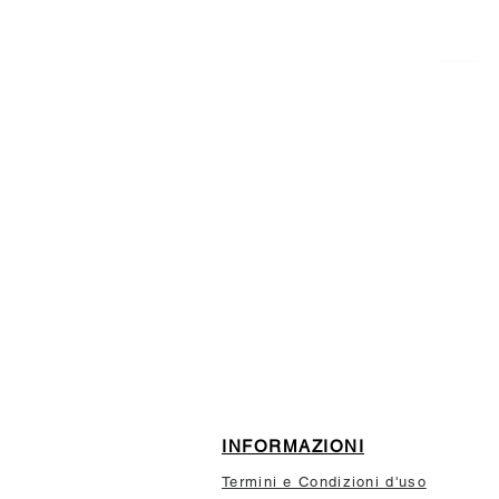
ISCRIVITI ALLA NEWSL
10% di sconto sul tuo prim
INFORMAZIONI
Termini e Condizioni d'uso