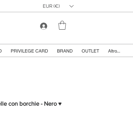
EUR (€)
D
PRIVILEGE CARD
BRAND
OUTLET
Altro...
lle con borchie - Nero ♥