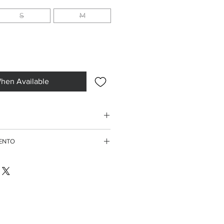
S
M
When Available
38/40
MENTO
40/42
rdini superiori ai 150 euro
te di credito
42/44
ssegno
44/46