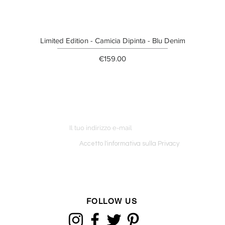
Limited Edition - Camicia Dipinta - Blu Denim
Price
€159.00
ETTER
o ordine
Accetto l'informativa sulla Privacy
FOLLOW US