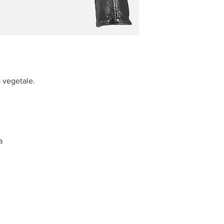
a vegetale.
a