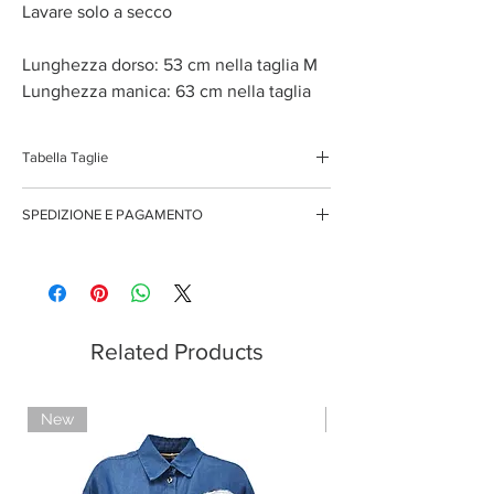
Lavare solo a secco
Lunghezza dorso: 53 cm nella taglia M
Lunghezza manica: 63 cm nella taglia
Tabella Taglie
XS
38/40
SPEDIZIONE E PAGAMENTO
S
40/42
Spedizione gratuita per ordini superiori ai 150 euro
Pagamenti sicuri con carte di credito
Pagamento con PayPal
M
42/44
Pagamento con contrassegno
L
44/46
Related Products
New
Limited Edition