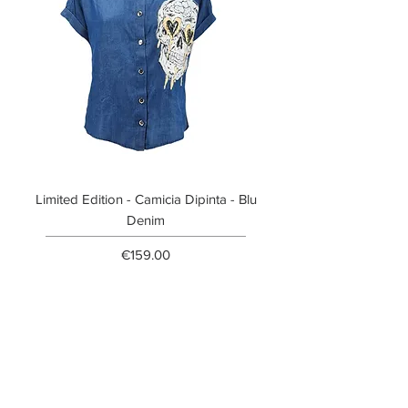
Limited Edition - Camicia Dipinta - Blu
Limited Edition - T-shi
Denim
Price
€159.00