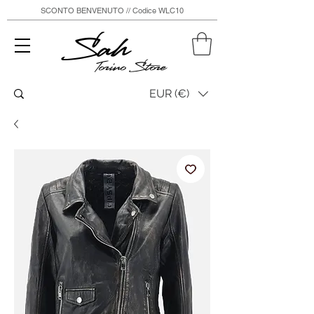
SCONTO BENVENUTO // Codice WLC10
Sah
Torino Store
EUR (€)