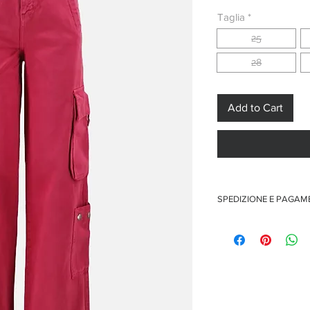
Price
Pr
Taglia
*
25
28
Add to Cart
SPEDIZIONE E PAGA
Spedizione gratuita per 
Pagamenti sicuri con car
Pagamento con PayPal
Pagamento con contra