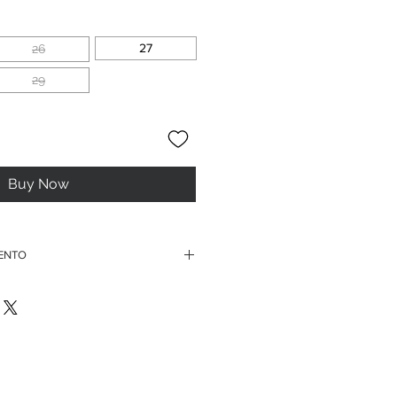
ice
27
26
29
Buy Now
MENTO
ordini superiori ai 150 euro
te di credito
ssegno