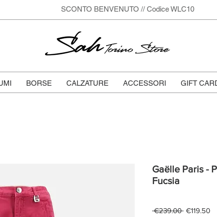
SCONTO BENVENUTO // Codice WLC10
Sah
Torino Store
UMI
BORSE
CALZATURE
ACCESSORI
GIFT CAR
Gaëlle Paris -
Fucsia
Regular
Sa
 €239.00 
€119.50